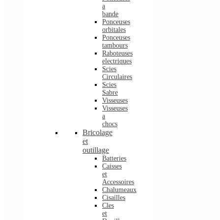
a
bande
Ponceuses
orbitales
Ponceuses
tambours
Raboteuses
electriques
Scies
Circulaires
Scies
Sabre
Visseuses
Visseuses
a
chocs
Bricolage
et
outillage
Batteries
Caisses
et
Accessoires
Chalumeaux
Cisailles
Cles
et