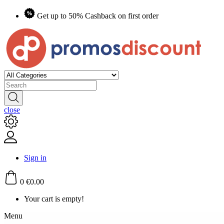
Get up to 50% Cashback on first order
close
Sign in
0
€0.00
Your cart is empty!
Menu