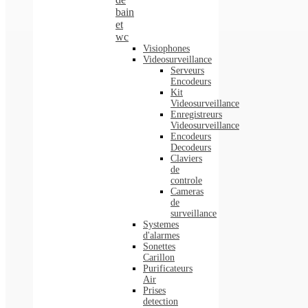
bain
et
wc
Visiophones
Videosurveillance
Serveurs
Encodeurs
Kit
Videosurveillance
Enregistreurs
Videosurveillance
Encodeurs
Decodeurs
Claviers
de
controle
Cameras
de
surveillance
Systemes
d'alarmes
Sonettes
Carillon
Purificateurs
Air
Prises
detection