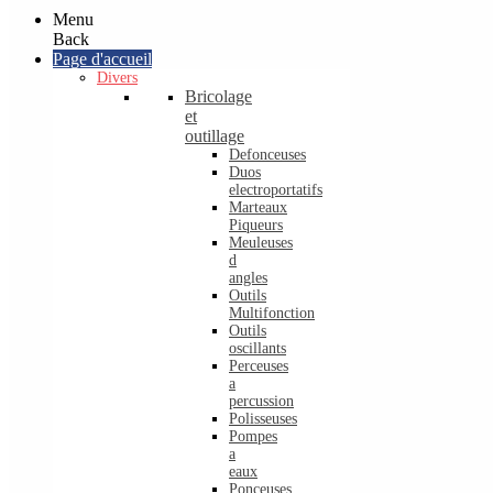
Menu
Back
Page d'accueil
Divers
Bricolage
et
outillage
Defonceuses
Duos
electroportatifs
Marteaux
Piqueurs
Meuleuses
d
angles
Outils
Multifonction
Outils
oscillants
Perceuses
a
percussion
Polisseuses
Pompes
a
eaux
Ponceuses