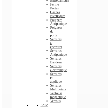
Entrebailleurs
Ferme
Portes
Gaches
Electriques
Poignees
Antipanique
Poignees
de
porte
Serrures
a
encastrer
Serrures
Antipanique
Serrures
Bandeau
Serrures
electronique
Serrures
en
applique
Serrures
Multipoints
Ventouse
magnetique
Verrous
Salle