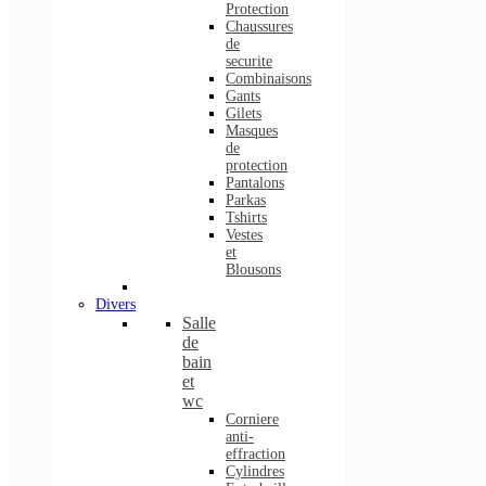
Protection
Chaussures
de
securite
Combinaisons
Gants
Gilets
Masques
de
protection
Pantalons
Parkas
Tshirts
Vestes
et
Blousons
Divers
Salle
de
bain
et
wc
Corniere
anti-
effraction
Cylindres