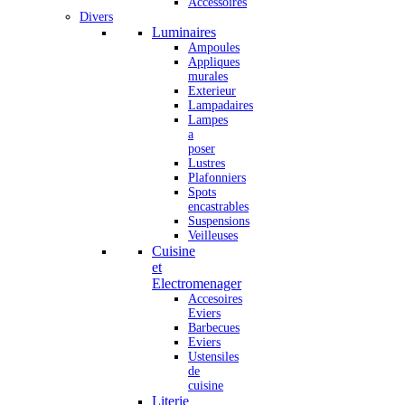
Accessoires
Divers
Luminaires
Ampoules
Appliques
murales
Exterieur
Lampadaires
Lampes
a
poser
Lustres
Plafonniers
Spots
encastrables
Suspensions
Veilleuses
Cuisine
et
Electromenager
Accesoires
Eviers
Barbecues
Eviers
Ustensiles
de
cuisine
Literie