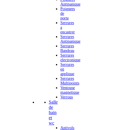
Antipanique
Poignees
de
porte
Serrures
a
encastrer
Serrures
Antipanique
Serrures
Bandeau
Serrures
electronique
Serrures
en
applique
Serrures
Multipoints
Ventouse
magnetique
Verrous
Salle
de
bain
et
wc
Antivols