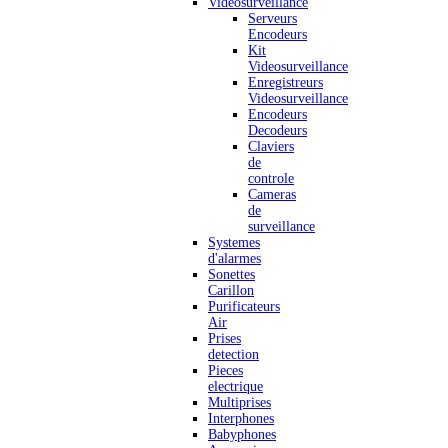
Videosurveillance
Serveurs
Encodeurs
Kit
Videosurveillance
Enregistreurs
Videosurveillance
Encodeurs
Decodeurs
Claviers
de
controle
Cameras
de
surveillance
Systemes
d'alarmes
Sonettes
Carillon
Purificateurs
Air
Prises
detection
Pieces
electrique
Multiprises
Interphones
Babyphones