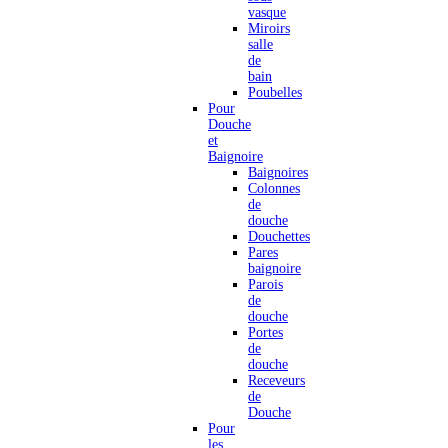
vasque
Miroirs
salle
de
bain
Poubelles
Pour
Douche
et
Baignoire
Baignoires
Colonnes
de
douche
Douchettes
Pares
baignoire
Parois
de
douche
Portes
de
douche
Receveurs
de
Douche
Pour
les