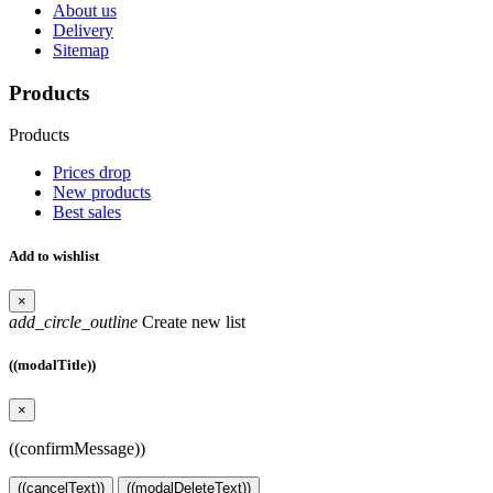
About us
Delivery
Sitemap
Products
Products
Prices drop
New products
Best sales
Add to wishlist
×
add_circle_outline
Create new list
((modalTitle))
×
((confirmMessage))
((cancelText))
((modalDeleteText))