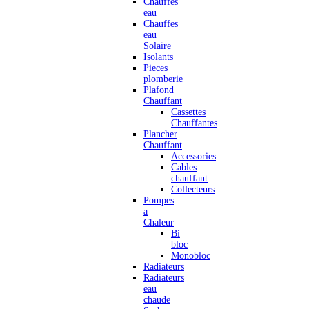
Chauffes
eau
Chauffes
eau
Solaire
Isolants
Pieces
plomberie
Plafond
Chauffant
Cassettes
Chauffantes
Plancher
Chauffant
Accessories
Cables
chauffant
Collecteurs
Pompes
a
Chaleur
Bi
bloc
Monobloc
Radiateurs
Radiateurs
eau
chaude