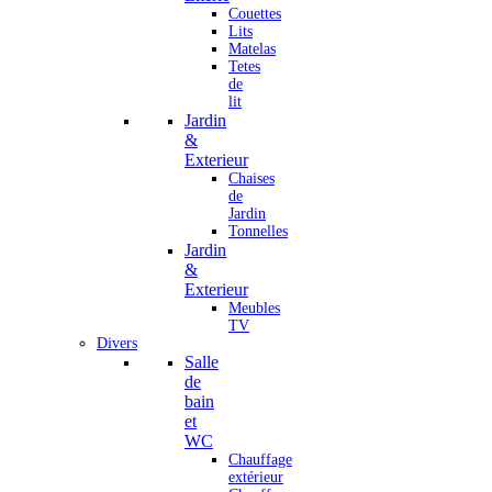
Couettes
Lits
Matelas
Tetes
de
lit
Jardin
&
Exterieur
Chaises
de
Jardin
Tonnelles
Jardin
&
Exterieur
Meubles
TV
Divers
Salle
de
bain
et
WC
Chauffage
extérieur