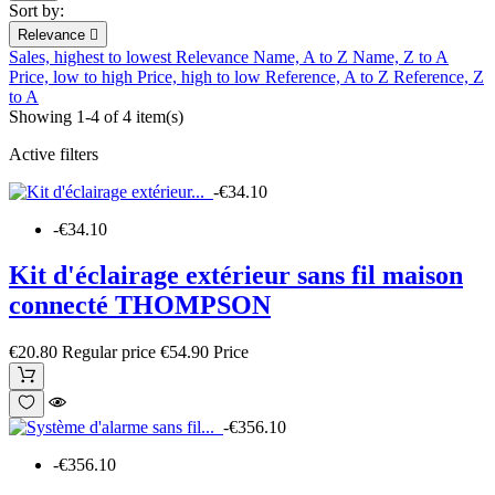
Sort by:
Relevance

Sales, highest to lowest
Relevance
Name, A to Z
Name, Z to A
Price, low to high
Price, high to low
Reference, A to Z
Reference, Z
to A
Showing 1-4 of 4 item(s)
Active filters
-€34.10
-€34.10
Kit d'éclairage extérieur sans fil maison
connecté THOMPSON
€20.80
Regular price
€54.90
Price
-€356.10
-€356.10