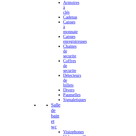
Armoires
à
clés
Cadenas
Caisses
à
monnaie
Caisses
enregistreuses
Chaines
de
securite
Coffres
de
securite
Détecteurs
de
billets
Divers
Paumelles
Signaletiques
Salle
de
bain
et
wc
Visiophones