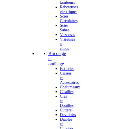
tambours
Raboteuses
electriques
Scies
Circulaires
Scies
Sabre
Visseuses
Visseuses
a
chocs
Bricolage
et
outillage
Batteries
Caisses
et
Accessoires
Chalumeaux
Cisailles
Cles
et
Douilles
Cutters
Devidoirs
Diables
et
Chariots