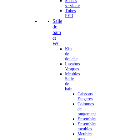
Seches
serviette
Tubes
PER
Salle
de
bain
et
WC
Kits
de
douche
Lavabos
Vasques
Meubles
Salle
de
bain
Caissons
Etageres
Colonnes
de
rangement
Ensembles
Ensembles
meubles
Meubles
sous