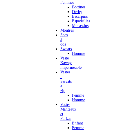
Femmes
Bottines
Derby
Escarpins
Espadrilles
Mocassins
Montres
Sacs
à
dos
Sweats
Homme
Veste
Kaway
impermeable
Vestes
-
Sweats
a
zip
Femme
Homme
Vestes
Manteaux
et
Parkas
Enfant
Femme