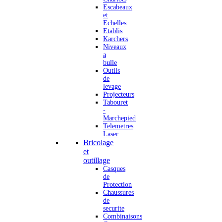
Escabeaux
et
Echelles
Etablis
Karchers
Niveaux
a
bulle
Outils
de
levage
Projecteurs
Tabouret
-
Marchepied
Telemetres
Laser
Bricolage
et
outillage
Casques
de
Protection
Chaussures
de
securite
Combinaisons