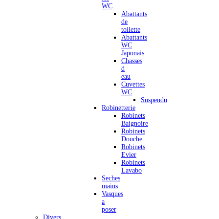
WC
Abattants
de
toilette
Abattants
WC
Japonais
Chasses
d
eau
Cuvettes
WC
Suspendu
Robinetterie
Robinets
Baignoire
Robinets
Douche
Robinets
Evier
Robinets
Lavabo
Seches
mains
Vasques
a
poser
Divers