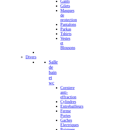
Gants
Gilets
Masques
de
protection
Pantalons
Parkas
Tshirts
Vestes
et
Blousons
Divers
Salle
de
bain
et
wc
Corniere
anti-
effraction
Cylindres
Entrebailleurs
Ferme
Portes
Gaches
Electriques
Poignees