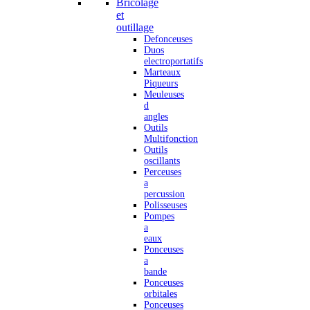
Bricolage
et
outillage
Defonceuses
Duos
electroportatifs
Marteaux
Piqueurs
Meuleuses
d
angles
Outils
Multifonction
Outils
oscillants
Perceuses
a
percussion
Polisseuses
Pompes
a
eaux
Ponceuses
a
bande
Ponceuses
orbitales
Ponceuses