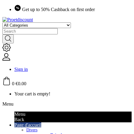
Get up to 50% Cashback on first order
Sign in
0
€0.00
Your cart is empty!
Menu
Menu
Back
Page d'accueil
Divers